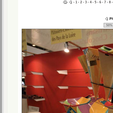
·
·
1
·
2
·
3
·
4
·
5
·
6
·
7
·
8
Ph