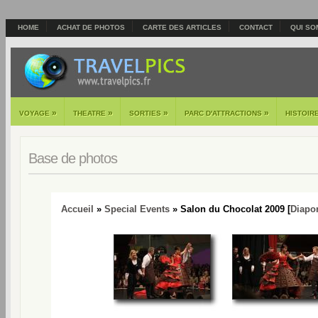
HOME
ACHAT DE PHOTOS
CARTE DES ARTICLES
CONTACT
QUI SO
»
»
»
»
VOYAGE
THEATRE
SORTIES
PARC D'ATTRACTIONS
HISTOIR
Base de photos
Accueil
»
Special Events
» Salon du Chocolat 2009 [
Diapo