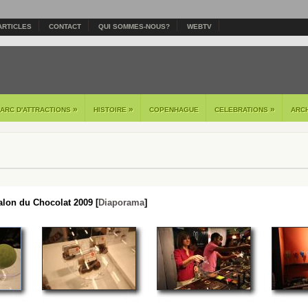
ARTICLES
CONTACT
QUI SOMMES-NOUS?
WEBTV
»
»
»
PARC D'ATTRACTIONS
HISTOIRE
COPENHAGUE
CELEBRATIONS
ARC
lon du Chocolat 2009 [
Diaporama
]