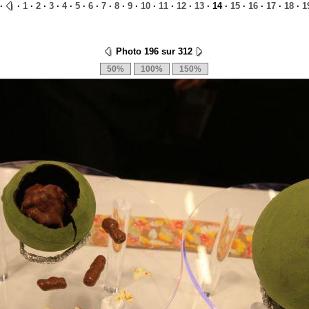
·
·
1
·
2
·
3
·
4
·
5
·
6
·
7
·
8
·
9
·
10
·
11
·
12
·
13
· 14 ·
15
·
16
·
17
·
18
·
1
Photo 196 sur 312