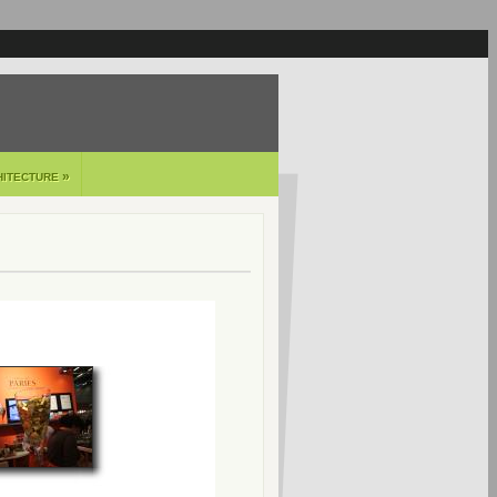
»
HITECTURE