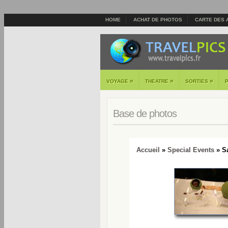
HOME
ACHAT DE PHOTOS
CARTE DES 
»
»
»
VOYAGE
THEATRE
SORTIES
Base de photos
Accueil
»
Special Events
» Sa