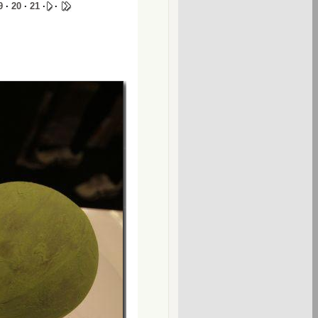
9
·
20
·
21
·
·