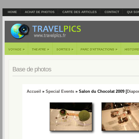
HOME
ACHAT DE PHOTOS
CARTE DES ARTICLES
CONTACT
QUI SO
»
»
»
»
VOYAGE
THEATRE
SORTIES
PARC D'ATTRACTIONS
HISTOIR
Base de photos
Accueil
»
Special Events
» Salon du Chocolat 2009 [
Diapo