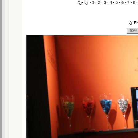
·
·
1
·
2
·
3
·
4
·
5
·
6
·
7
·
8
Ph