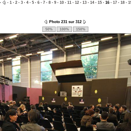
·
·
1
·
2
·
3
·
4
·
5
·
6
·
7
·
8
·
9
·
10
·
11
·
12
·
13
·
14
·
15
· 16 ·
17
·
18
·
1
Photo 231 sur 312