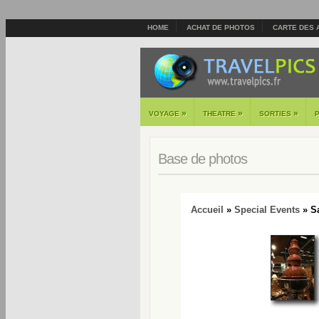
HOME
ACHAT DE PHOTOS
CARTE DES 
»
»
»
VOYAGE
THEATRE
SORTIES
Base de photos
Accueil
»
Special Events
» Sa