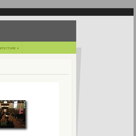
»
HITECTURE