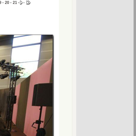
9
·
20
·
21
·
·