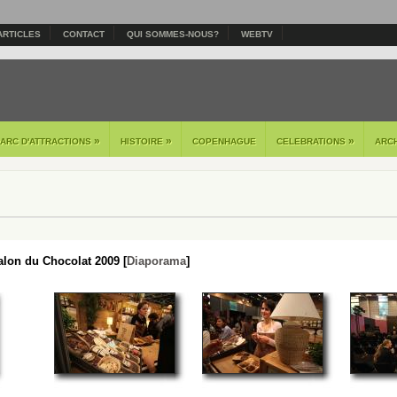
ARTICLES
CONTACT
QUI SOMMES-NOUS?
WEBTV
»
»
»
PARC D'ATTRACTIONS
HISTOIRE
COPENHAGUE
CELEBRATIONS
ARC
lon du Chocolat 2009 [
Diaporama
]