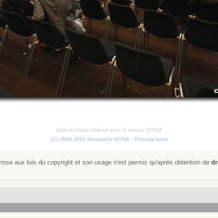
Galerie photo realisee avec le moteur SPGM
(C) 2006-2010 Alexandre ROSA - Photographe
ise aux lois du copyright et son usage n'est permis qu'après obtention de
dr