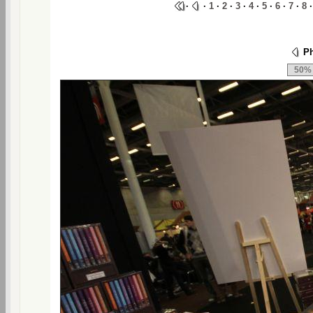
·
·
1
·
2
·
3
·
4
·
5
·
6
·
7
·
8
Ph