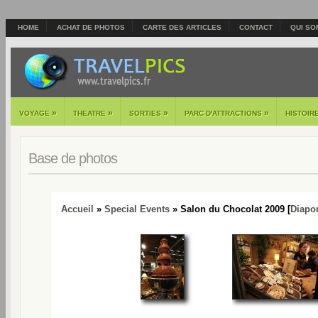
HOME
ACHAT DE PHOTOS
CARTE DES ARTICLES
CONTACT
QUI SO
»
»
»
»
VOYAGE
THEATRE
SORTIES
PARC D'ATTRACTIONS
HISTOIR
Base de photos
Accueil
»
Special Events
» Salon du Chocolat 2009 [
Diapo