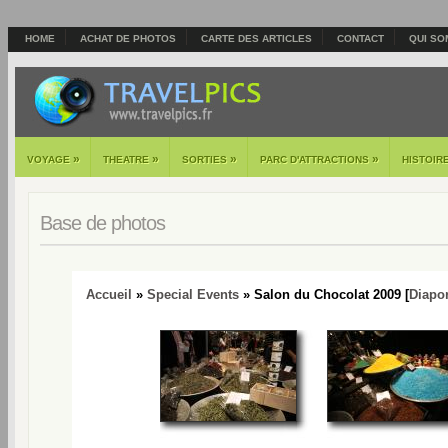
HOME
ACHAT DE PHOTOS
CARTE DES ARTICLES
CONTACT
QUI SO
»
»
»
»
VOYAGE
THEATRE
SORTIES
PARC D'ATTRACTIONS
HISTOIR
Base de photos
Accueil
»
Special Events
» Salon du Chocolat 2009 [
Diapo