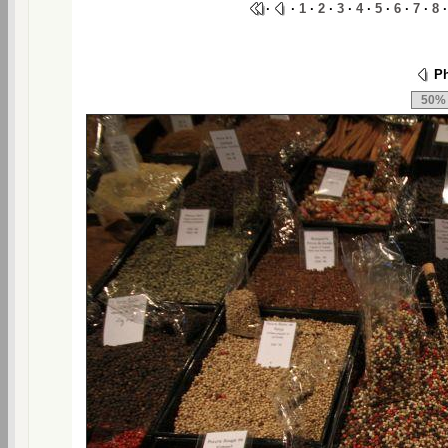
·
·
1
·
2
·
3
·
4
·
5
·
6
·
7
·
8
Ph