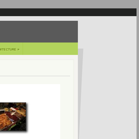
»
HITECTURE