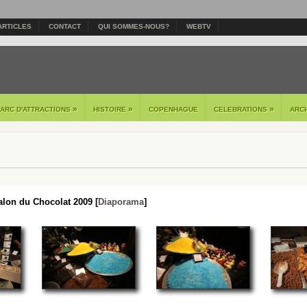
ARTICLES
CONTACT
QUI SOMMES-NOUS?
WEBTV
»
»
»
PARC D'ATTRACTIONS
HISTOIRE
COPENHAGUE
CELEBRATIONS
ARC
lon du Chocolat 2009 [
Diaporama
]