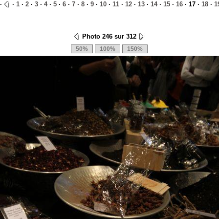
·
·
1
·
2
·
3
·
4
·
5
·
6
·
7
·
8
·
9
·
10
·
11
·
12
·
13
·
14
·
15
·
16
· 17 ·
18
·
1
Photo 246 sur 312