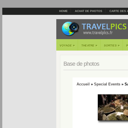
HOME
ACHAT DE PHOTOS
CARTE DES 
»
»
»
VOYAGE
THEATRE
SORTIES
Base de photos
Accueil
»
Special Events
» Sa