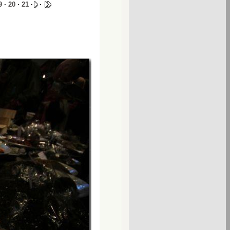
9
·
20
·
21
·
·