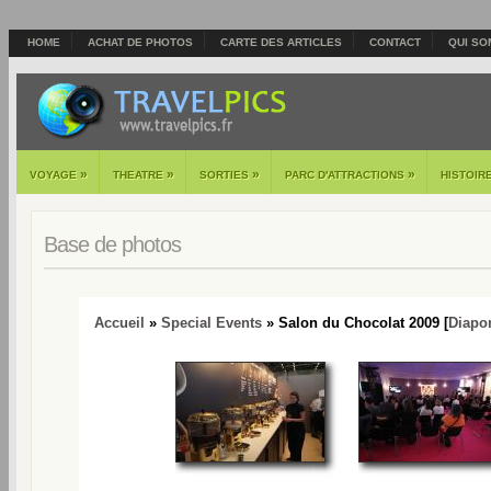
HOME
ACHAT DE PHOTOS
CARTE DES ARTICLES
CONTACT
QUI SO
»
»
»
»
VOYAGE
THEATRE
SORTIES
PARC D'ATTRACTIONS
HISTOIR
Base de photos
Accueil
»
Special Events
» Salon du Chocolat 2009 [
Diapo