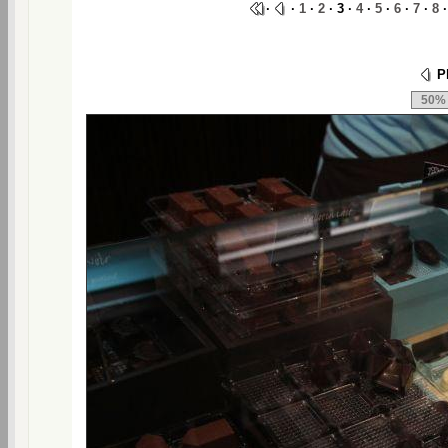
·
·
1
·
2
· 3 ·
4
·
5
·
6
·
7
·
8
Ph