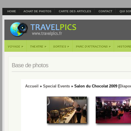
HOME
ACHAT DE PHOTOS
CARTE DES ARTICLES
CONTACT
QUI SO
»
»
»
»
VOYAGE
THEATRE
SORTIES
PARC D'ATTRACTIONS
HISTOIR
Base de photos
Accueil
»
Special Events
» Salon du Chocolat 2009 [
Diapo