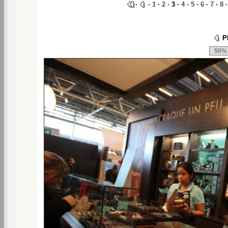
·
·
1
·
2
· 3 ·
4
·
5
·
6
·
7
·
8
Ph