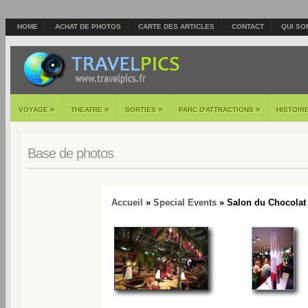
HOME
ACHAT DE PHOTOS
CARTE DES ARTICLES
CONTACT
QUI SO
»
»
»
»
VOYAGE
THEATRE
SORTIES
PARC D'ATTRACTIONS
HISTOIR
Base de photos
Accueil
»
Special Events
» Salon du Chocolat 