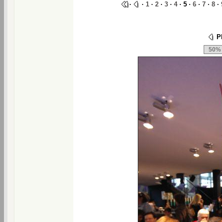
·
·
1
·
2
·
3
·
4
· 5 ·
6
·
7
·
8
·
Ph