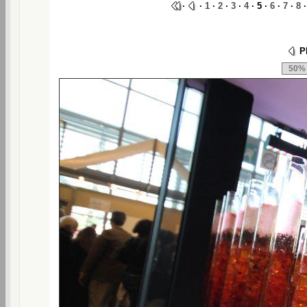
·
·
1
·
2
·
3
·
4
· 5 ·
6
·
7
·
8
Ph