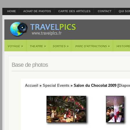
HOME
ACHAT DE PHOTOS
CARTE DES ARTICLES
CONTACT
QUI SO
»
»
»
»
VOYAGE
THEATRE
SORTIES
PARC D'ATTRACTIONS
HISTOIR
Base de photos
Accueil
»
Special Events
» Salon du Chocolat 2009 [
Diapo