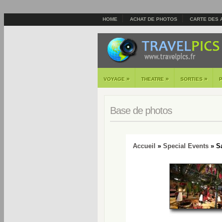
HOME
ACHAT DE PHOTOS
CARTE DES 
»
»
»
VOYAGE
THEATRE
SORTIES
Base de photos
Accueil
»
Special Events
» Sa