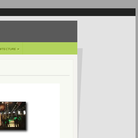
»
HITECTURE