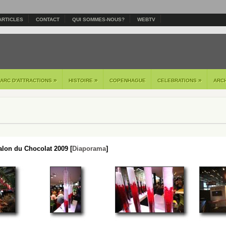
ARTICLES
CONTACT
QUI SOMMES-NOUS?
WEBTV
»
»
»
PARC D'ATTRACTIONS
HISTOIRE
COPENHAGUE
CELEBRATIONS
ARC
lon du Chocolat 2009 [
Diaporama
]