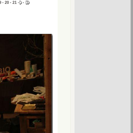
9
·
20
·
21
·
·