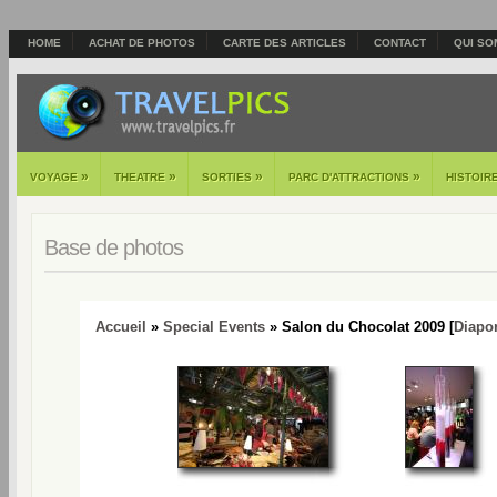
HOME
ACHAT DE PHOTOS
CARTE DES ARTICLES
CONTACT
QUI SO
»
»
»
»
VOYAGE
THEATRE
SORTIES
PARC D'ATTRACTIONS
HISTOIR
Base de photos
Accueil
»
Special Events
» Salon du Chocolat 2009 [
Diapo