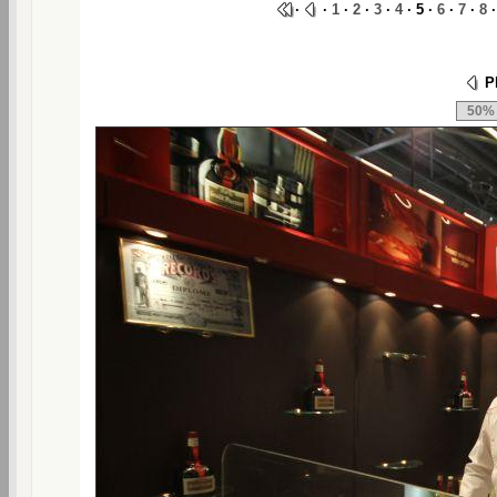
·
·
1
·
2
·
3
·
4
· 5 ·
6
·
7
·
8
Ph