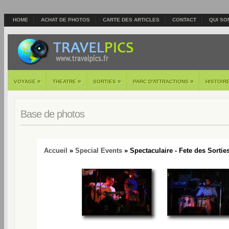
HOME
ACHAT DE PHOTOS
CARTE DES ARTICLES
CONTACT
QUI SO
»
»
»
»
VOYAGE
THEATRE
SORTIES
PARC D'ATTRACTIONS
HISTOIR
Base de photos
Accueil
»
Special Events
» Spectaculaire - Fete des Sorties