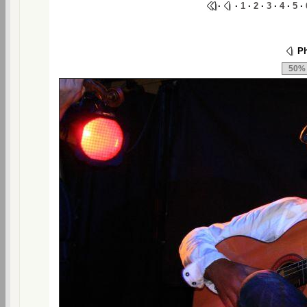
·
·
1
·
2
·
3
·
4
·
5
·
Ph