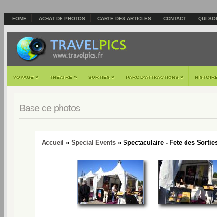
HOME
ACHAT DE PHOTOS
CARTE DES ARTICLES
CONTACT
QUI SO
»
»
»
»
VOYAGE
THEATRE
SORTIES
PARC D'ATTRACTIONS
HISTOIR
Base de photos
Accueil
»
Special Events
» Spectaculaire - Fete des Sorties