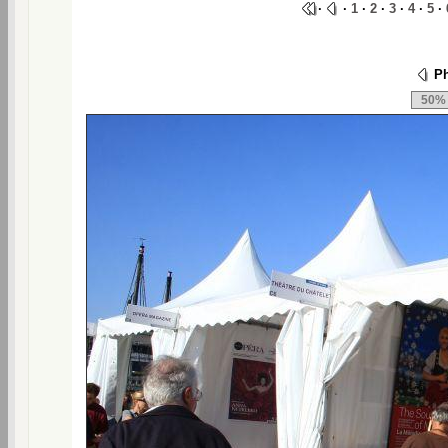
·
·
1
·
2
·
3
·
4
·
5
·
Ph