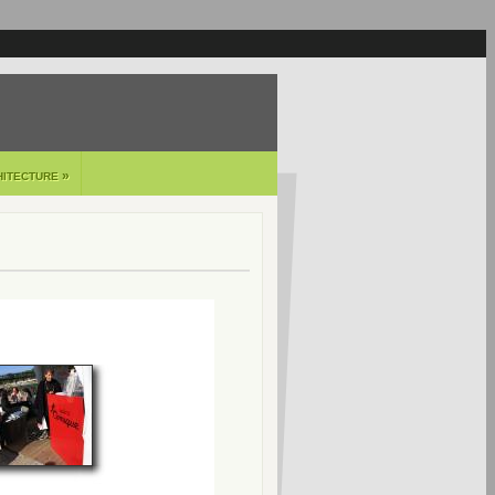
»
HITECTURE