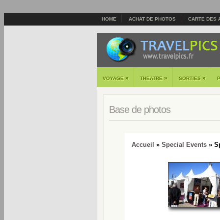
HOME
ACHAT DE PHOTOS
CARTE DES 
»
»
»
VOYAGE
THEATRE
SORTIES
Base de photos
Accueil
»
Special Events
» Sp