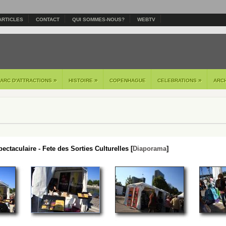
ARTICLES
CONTACT
QUI SOMMES-NOUS?
WEBTV
»
»
»
PARC D'ATTRACTIONS
HISTOIRE
COPENHAGUE
CELEBRATIONS
ARC
ectaculaire - Fete des Sorties Culturelles [
Diaporama
]