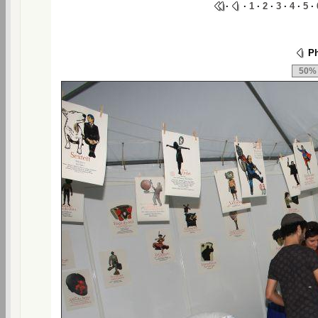
·
·
1
·
2
·
3
·
4
·
5
·
Ph