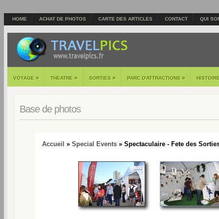
HOME
ACHAT DE PHOTOS
CARTE DES ARTICLES
CONTACT
QUI SO
»
»
»
»
VOYAGE
THEATRE
SORTIES
PARC D'ATTRACTIONS
HISTOIR
Base de photos
Accueil
»
Special Events
» Spectaculaire - Fete des Sorties