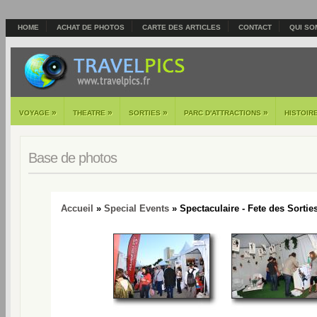
HOME
ACHAT DE PHOTOS
CARTE DES ARTICLES
CONTACT
QUI SO
»
»
»
»
VOYAGE
THEATRE
SORTIES
PARC D'ATTRACTIONS
HISTOIR
Base de photos
Accueil
»
Special Events
» Spectaculaire - Fete des Sorties