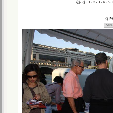
·
·
1
·
2
·
3
·
4
·
5
·
Ph