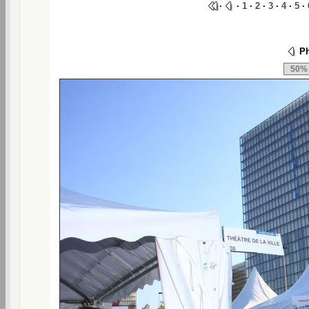
·
·
1
·
2
·
3
·
4
·
5
·
Ph