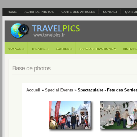
HOME
ACHAT DE PHOTOS
CARTE DES ARTICLES
CONTACT
QUI SO
»
»
»
»
VOYAGE
THEATRE
SORTIES
PARC D'ATTRACTIONS
HISTOIR
Base de photos
Accueil
»
Special Events
» Spectaculaire - Fete des Sorties