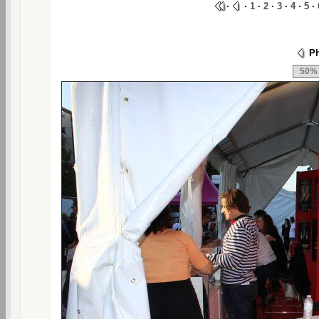
·
·
1
·
2
·
3
·
4
·
5
·
Ph