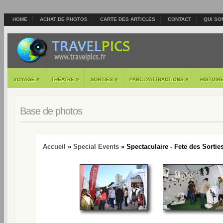
HOME
ACHAT DE PHOTOS
CARTE DES ARTICLES
CONTACT
QUI SO
»
»
»
»
VOYAGE
THEATRE
SORTIES
PARC D'ATTRACTIONS
HISTOIR
Base de photos
Accueil
»
Special Events
» Spectaculaire - Fete des Sorties