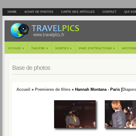
HOME
ACHAT DE PHOTOS
CARTE DES ARTICLES
CONTACT
QUI SO
»
»
»
»
VOYAGE
THEATRE
SORTIES
PARC D'ATTRACTIONS
HISTOIR
Base de photos
Accueil
»
Premieres de films
» Hannah Montana - Paris [
Diapor