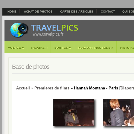
HOME
ACHAT DE PHOTOS
CARTE DES ARTICLES
CONTACT
QUI SO
»
»
»
»
VOYAGE
THEATRE
SORTIES
PARC D'ATTRACTIONS
HISTOIR
Base de photos
Accueil
»
Premieres de films
» Hannah Montana - Paris [
Diapor