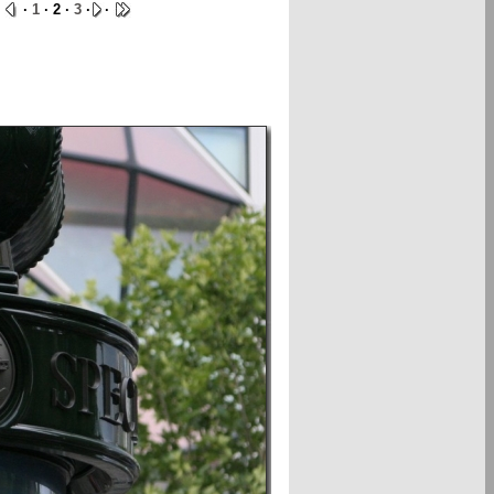
·
·
1
· 2 ·
3
·
·