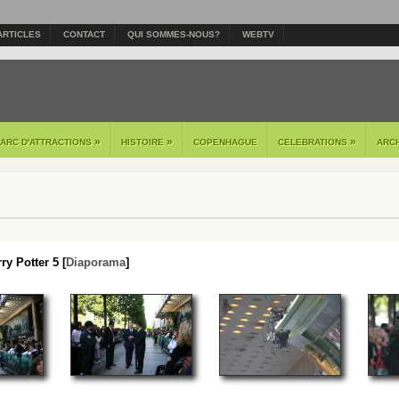
ARTICLES
CONTACT
QUI SOMMES-NOUS?
WEBTV
»
»
»
PARC D'ATTRACTIONS
HISTOIRE
COPENHAGUE
CELEBRATIONS
ARC
ry Potter 5 [
Diaporama
]