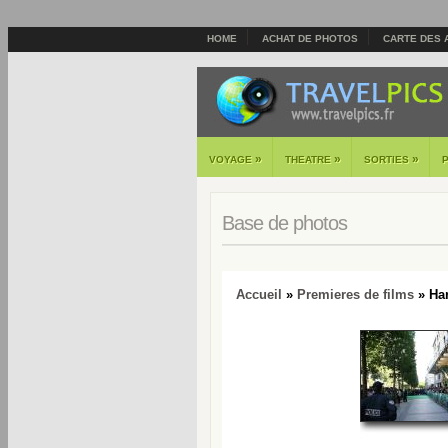
HOME
ACHAT DE PHOTOS
CARTE DES 
»
»
»
VOYAGE
THEATRE
SORTIES
Base de photos
Accueil
»
Premieres de films
» Har