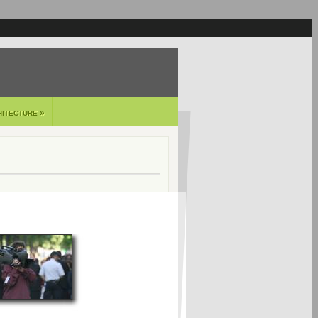
»
HITECTURE