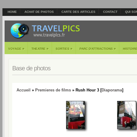
HOME
ACHAT DE PHOTOS
CARTE DES ARTICLES
CONTACT
QUI SO
»
»
»
»
VOYAGE
THEATRE
SORTIES
PARC D'ATTRACTIONS
HISTOIR
Base de photos
Accueil
»
Premieres de films
» Rush Hour 3 [
Diaporama
]