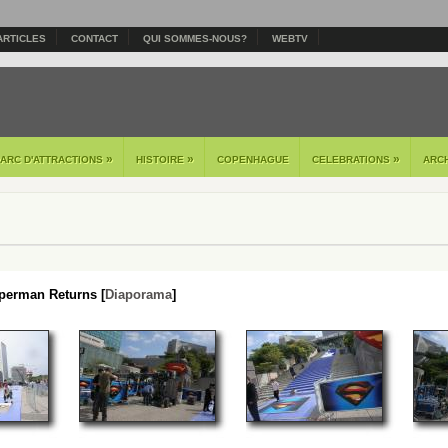
ARTICLES
CONTACT
QUI SOMMES-NOUS?
WEBTV
»
»
»
PARC D'ATTRACTIONS
HISTOIRE
COPENHAGUE
CELEBRATIONS
ARC
perman Returns [
Diaporama
]