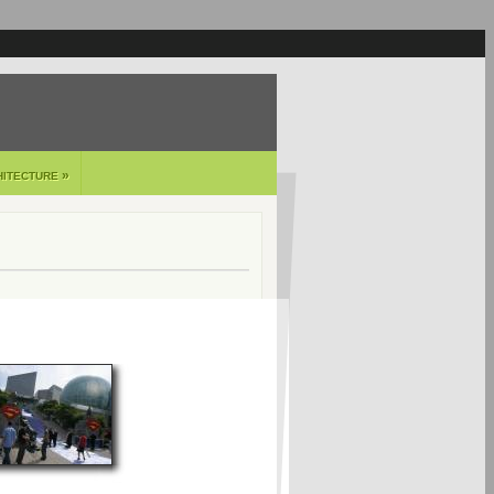
»
HITECTURE