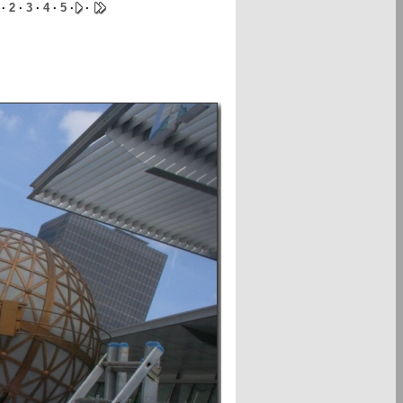
 ·
2
·
3
·
4
·
5
·
·