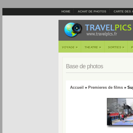
HOME
ACHAT DE PHOTOS
CARTE DES 
»
»
»
VOYAGE
THEATRE
SORTIES
Base de photos
Accueil
»
Premieres de films
» Su